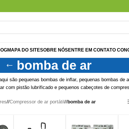
LOG
MAPA DO SITE
SOBRE NÓS
ENTRE EM CONTATO CON
bomba de ar
aqui são pequenas bombas de inflar, pequenas bombas de a
r com pistão lubrificado e pequenos cabeçotes de compress
res
/
Compressor de ar portátil
/
bomba de ar