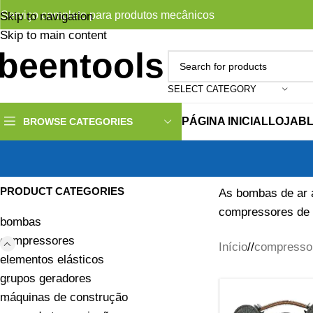
Serviço completo para produtos mecânicos
Skip to navigation
Skip to main content
SELECT CATEGORY
PÁGINA INICIAL
LOJA
B
BROWSE CATEGORIES
PRODUCT CATEGORIES
As bombas de ar 
compressores de a
bombas
compressores
Início
/
compresso
elementos elásticos
grupos geradores
máquinas de construção