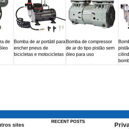
ra de
Bomba de ar portátil para
Bomba de compressor
Bomb
 óleo
encher pneus de
de ar do tipo pistão sem
pist
bicicletas e motocicletas
óleo para uso
cilin
bomb
RECENT POSTS
Priv
tros sites