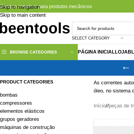
Serviço completo para produtos mecânicos
Skip to navigation
Skip to main content
SELECT CATEGORY
PÁGINA INICIAL
LOJA
B
BROWSE CATEGORIES
PRODUCT CATEGORIES
As correntes auto
óleo, no sistema 
bombas
compressores
Início
/
peças de t
elementos elásticos
grupos geradores
máquinas de construção