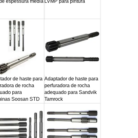
 de espessura média
LVMP para pintura
tador de haste para
Adaptador de haste para
radora de rocha
perfuradora de rocha
uado para
adequado para Sandvik
inas Soosan STD
Tamrock