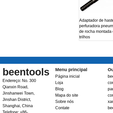
Adaptador de hast
perfuradora pneum
de rocha montada
trilhos
beentools
Menu principal
Ou
Página inicial
be
Endereço: No. 300
Loja
co
Qianxin Road,
Blog
pa
Jinshanwei Town,
Mapa do site
co
Jinshan District,
Sobre nós
xa
Shanghai, China
Contate
be
Telefone: +86-