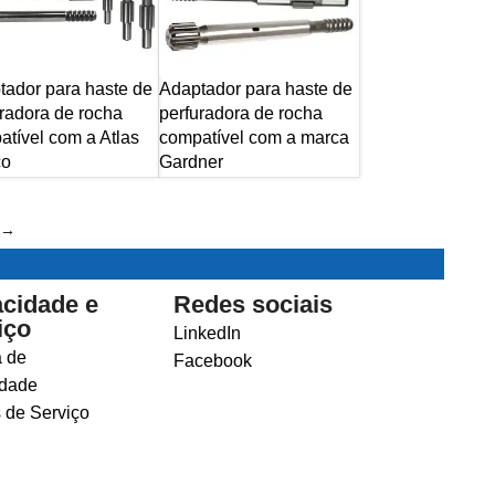
tador para haste de
Adaptador para haste de
radora de rocha
perfuradora de rocha
tível com a Atlas
compatível com a marca
co
Gardner
→
acidade e
Redes sociais
iço
LinkedIn
a de
Facebook
idade
 de Serviço