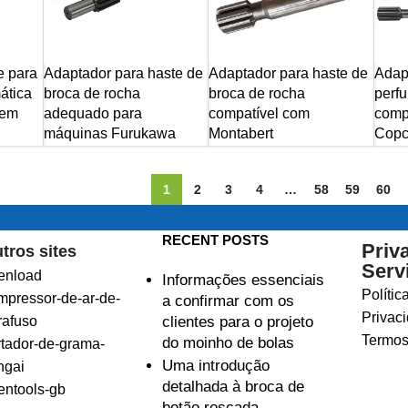
e para
Adaptador para haste de
Adaptador para haste de
Adap
ática
broca de rocha
broca de rocha
perfu
 em
adequado para
compatível com
compa
máquinas Furukawa
Montabert
Cop
1
2
3
4
…
58
59
60
RECENT POSTS
Priv
tros sites
Serv
enload
Informações essenciais
Polític
mpressor-de-ar-de-
a confirmar com os
Privac
rafuso
clientes para o projeto
Termos
do moinho de bolas
rtador-de-grama-
Uma introdução
ngai
detalhada à broca de
entools-gb
botão roscada