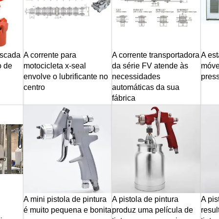
oscada
A corrente para
A corrente transportadora
A es
o de
motocicleta x-seal
da série FV atende às
móvel
envolve o lubrificante no
necessidades
press
centro
automáticas da sua
fábrica
A mini pistola de pintura
A pistola de pintura
A pis
é muito pequena e bonita
produz uma película de
resul