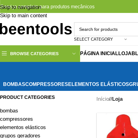
Serviço completo para produtos mecânicos
Skip to navigation
Skip to main content
SELECT CATEGORY
PÁGINA INICIAL
LOJA
B
BROWSE CATEGORIES
BOMBAS
COMPRESSORES
ELEMENTOS ELÁSTICOS
GR
PRODUCT CATEGORIES
Início
/
Loja
bombas
compressores
elementos elásticos
grupos geradores