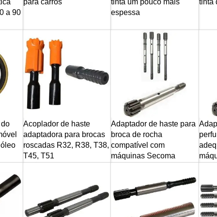
ica
para carros
tinta um pouco mais
tinta
0 a 90
espessa
 do
Acoplador de haste
Adaptador de haste para
Adap
móvel
adaptadora para brocas
broca de rocha
perfu
 óleo
roscadas R32, R38, T38,
compatível com
adeq
T45, T51
máquinas Secoma
máqu