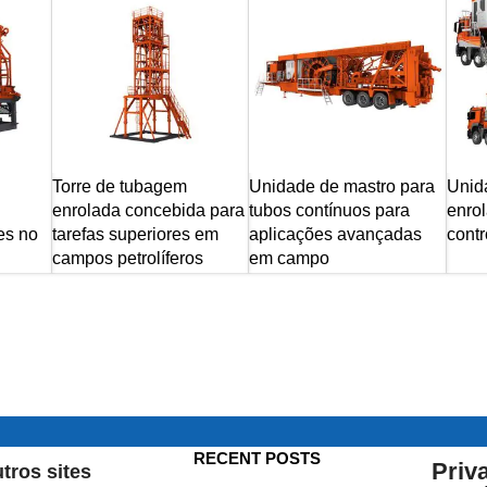
Torre de tubagem
Unidade de mastro para
Unid
enrolada concebida para
tubos contínuos para
enrol
es no
tarefas superiores em
aplicações avançadas
contr
campos petrolíferos
em campo
RECENT POSTS
Priv
tros sites