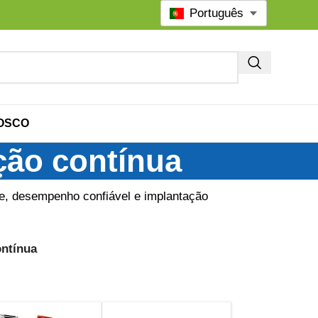
Português
OSCO
ção contínua
te, desempenho confiável e implantação
ontínua