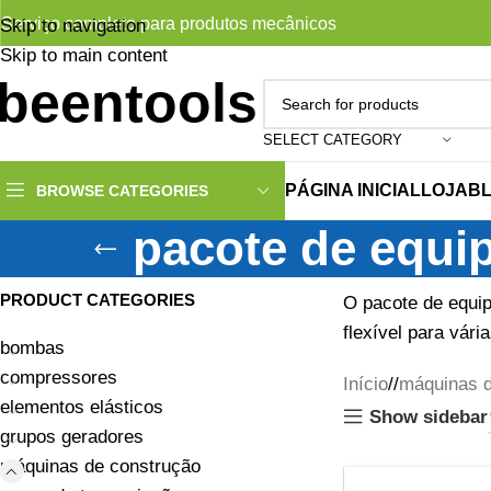
Serviço completo para produtos mecânicos
Skip to navigation
Skip to main content
SELECT CATEGORY
PÁGINA INICIAL
LOJA
B
BROWSE CATEGORIES
pacote de equi
PRODUCT CATEGORIES
O pacote de equip
flexível para vár
bombas
compressores
Início
/
máquinas d
elementos elásticos
Show sidebar
grupos geradores
máquinas de construção