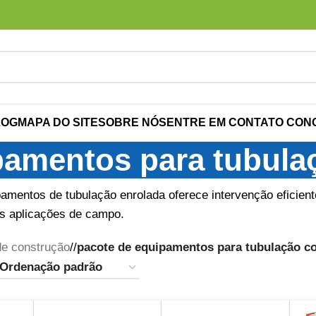
LOG
MAPA DO SITE
SOBRE NÓS
ENTRE EM CONTATO CON
pamentos para tubula
amentos de tubulação enrolada oferece intervenção eficien
ias aplicações de campo.
e construção
/
pacote de equipamentos para tubulação c