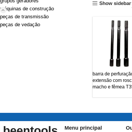
grupos geradores
Show sidebar
máquinas de construção
peças de transmissão
peças de vedação
barra de perfuraçã
extensão com ros
macho e fêmea T3
beentools
Menu principal
Ou