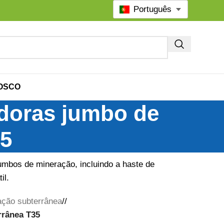
Português
OSCO
adoras jumbo de
35
umbos de mineração, incluindo a haste de
il.
ação subterrânea
/
rrânea T35