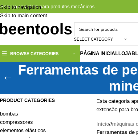
Serviço completo para produtos mecânicos
Skip to navigation
Skip to main content
SELECT CATEGORY
PÁGINA INICIAL
LOJA
B
BROWSE CATEGORIES
Ferramentas de pe
mine
PRODUCT CATEGORIES
Esta categoria ap
extensão para bro
bombas
compressores
Início
/
máquinas d
elementos elásticos
Ferramentas de 