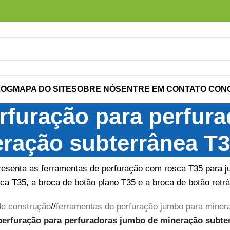
LOG
MAPA DO SITE
SOBRE NÓS
ENTRE EM CONTATO CON
rfuração para perfur
ração subterrânea T
resenta as ferramentas de perfuração com rosca T35 para j
ca T35, a broca de botão plano T35 e a broca de botão retrát
e construção
/
ferramentas de perfuração jumbo para miner
perfuração para perfuradoras jumbo de mineração subte