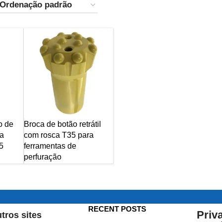
o de
Broca de botão retrátil
ca
com rosca T35 para
5
ferramentas de
perfuração
RECENT POSTS
Priv
tros sites