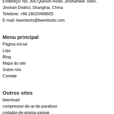
Endereço: No. 300 Qianxin Road, Jinshanwei Town,
Jinshan District, Shanghai, China
Telefone: +86-18020488605
E-mail: beentools@beentools.com
Menu principal
Página inicial
Loja
Blog
Mapa do site
Sobre nós
Contate
Outros sites
beenload
compressor-de-ar-de-parafuso
cortador-de-grama-xangai