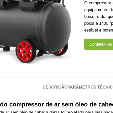
O compressor 
equipamento d
baixo ruído, q
pólos e 1400 r
estável e poten
Contate-Nos
DESCRIÇÃO
PARÂMETROS TÉCNI
 do compressor de ar sem óleo de cabe
e ar sem óleo de cabeça dupla foi projetado para dissipação 