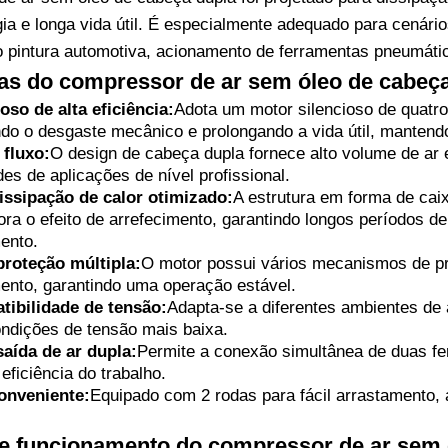
a e longa vida útil. É especialmente adequado para cenários
 pintura automotiva, acionamento de ferramentas pneumátic
cas do compressor de ar sem óleo de cabeç
oso de alta eficiência:
Adota um motor silencioso de quatr
ndo o desgaste mecânico e prolongando a vida útil, mantendo
 fluxo:
O design de cabeça dupla fornece alto volume de ar e
es de aplicações de nível profissional.
issipação de calor otimizado:
A estrutura em forma de cai
ra o efeito de arrefecimento, garantindo longos períodos 
ento.
roteção múltipla:
O motor possui vários mecanismos de pr
nto, garantindo uma operação estável.
ibilidade de tensão:
Adapta-se a diferentes ambientes de a
ndições de tensão mais baixa.
aída de ar dupla:
Permite a conexão simultânea de duas fe
eficiência do trabalho.
onveniente:
Equipado com 2 rodas para fácil arrastamento,
de funcionamento do compressor de ar sem 