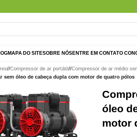
LOG
MAPA DO SITE
SOBRE NÓS
ENTRE EM CONTATO CON
res
/
Compressor de ar portátil
/
Compressor de ar médio se
r sem óleo de cabeça dupla com motor de quatro pólos
Compre
óleo d
motor 