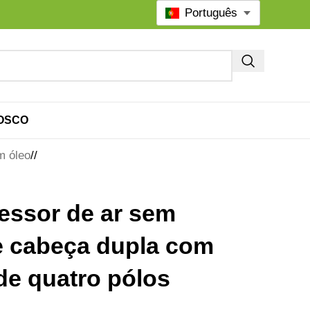
Português
OSCO
m óleo
/
ssor de ar sem
e cabeça dupla com
de quatro pólos