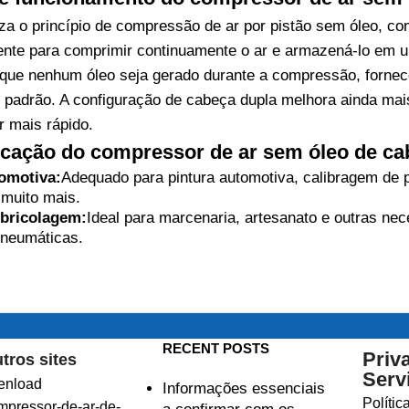
iza o princípio de compressão de ar por pistão sem óleo, c
nte para comprimir continuamente o ar e armazená-lo em 
 que nenhum óleo seja gerado durante a compressão, fornec
o padrão. A configuração de cabeça dupla melhora ainda ma
r mais rápido.
icação do compressor de ar sem óleo de ca
tomotiva:
Adequado para pintura automotiva, calibragem de
muito mais.
bricolagem:
Ideal para marcenaria, artesanato e outras ne
pneumáticas.
RECENT POSTS
Priv
tros sites
Serv
enload
Informações essenciais
Polític
mpressor-de-ar-de-