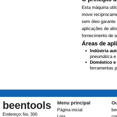
Esta máquina util
move reciprocame
sem óleo garante
aplicações de alt
fornecimento de a
Áreas de apl
Indústria au
pneumática e 
Doméstico e 
ferramentas 
beentools
Menu principal
Ou
Página inicial
be
Endereço: No. 300
Loja
co