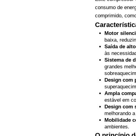
consumo de energi
comprimido, como
Característi
Motor silenci
baixa, reduzi
Saída de alto
às necessidad
Sistema de d
grandes melho
sobreaquecim
Design com p
superaquecime
Ampla compat
estável em co
Design com s
melhorando a 
Mobilidade c
ambientes.
O princípio 