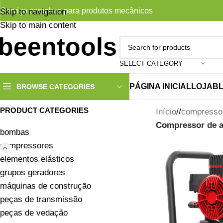
Serviço completo para produtos mecânicos
Skip to navigation
Skip to main content
SELECT CATEGORY
PÁGINA INICIAL
LOJA
B
BROWSE CATEGORIES
PRODUCT CATEGORIES
Início
/
compresso
Compressor de a
bombas
compressores
elementos elásticos
grupos geradores
máquinas de construção
peças de transmissão
peças de vedação